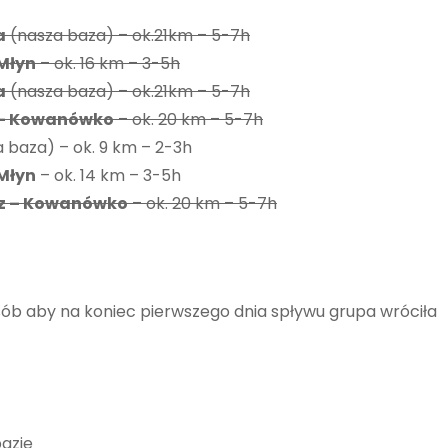
a
(nasza baza) – ok.21km – 5-7h
Młyn
– ok. 16 km – 3-5h
a
(nasza baza) – ok.21km – 5-7h
 – Kowanówko
– ok. 20 km – 5-7h
 baza) – ok. 9 km – 2-3h
Młyn
– ok. 14 km – 3-5h
z – Kowanówko
– ok. 20 km – 5-7h
ób aby na koniec pierwszego dnia spływu grupa wróciła
azie