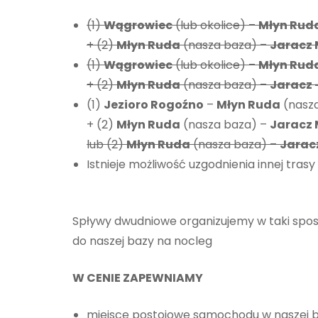
(1)
Wągrowiec
(lub okolice) –
Młyn Rud
+ (2)
Młyn Ruda
(nasza baza) –
Jaracz 
(1)
Wągrowiec
(lub okolice) –
Młyn Rud
+ (2)
Młyn Ruda
(nasza baza) –
Jaracz
(1)
Jezioro Rogoźno
–
Młyn Ruda
(nasza
+ (2)
Młyn Ruda
(nasza baza) –
Jaracz 
lub (2)
Młyn Ruda
(nasza baza) –
Jarac
Istnieje możliwość uzgodnienia innej trasy
Spływy dwudniowe organizujemy w taki spos
do naszej bazy na nocleg
W CENIE ZAPEWNIAMY
miejsce postojowe samochodu w naszej b