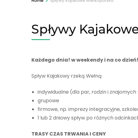
>
Home
Spływy Kajakowe Wielkopolska
Spływy Kajakowe
Każdego dnia! w weekendy i na co dzień
Spływ Kajakowy rzeką Wełną
indywidualne (dla par, rodzin i znajomych
grupowe
firmowe, np. imprezy integracyjne, szkole
1 lub 2 dniowy spływ po różnych odcinkac
TRASY CZAS TRWANIA I CENY