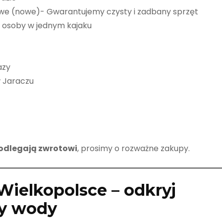
owe (nowe)- Gwarantujemy czysty i zadbany sprzęt
 3 osoby w jednym kajaku
azy
 Jaraczu
podlegają zwrotowi
, prosimy o rozważne zakupy.
ielkopolsce – odkryj
wy wody