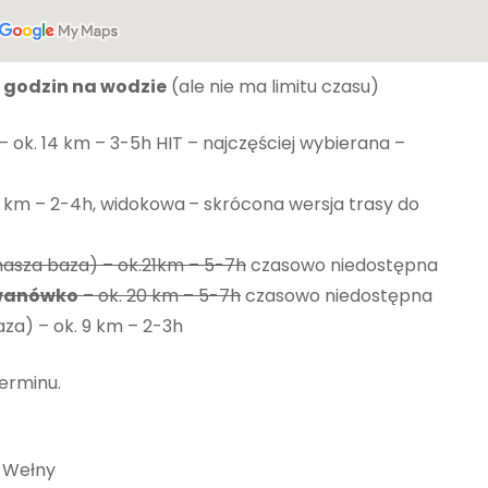
7 godzin na wodzie
(ale nie ma limitu czasu)
– ok. 14 km – 3-5h HIT – najczęściej wybierana –
11 km – 2-4h, widokowa
– skrócona wersja trasy do
asza baza) – ok.21km – 5-7h
czasowo niedostępna
owanówko
– ok. 20 km – 5-7h
czasowo niedostępna
za) – ok. 9 km – 2-3h
terminu.
i Wełny