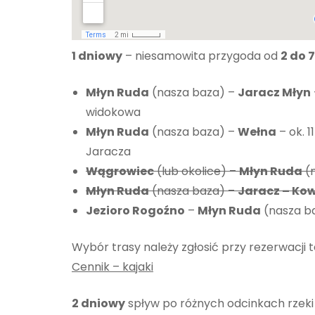
1 dniowy
– niesamowita przygoda od
2 do 
Młyn Ruda
(nasza baza) –
Jaracz Młyn
widokowa
Młyn Ruda
(nasza baza) –
Wełna
– ok. 
Jaracza
Wągrowiec
(lub okolice) –
Młyn Ruda
(n
Młyn Ruda
(nasza baza) –
Jaracz – K
Jezioro Rogoźno
–
Młyn Ruda
(nasza ba
Wybór trasy należy zgłosić przy rezerwacji 
Cennik – kajaki
2 dniowy
spływ po różnych odcinkach rzek