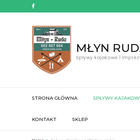
Skip
to
content
(Press
Enter)
MŁYN RUD
Spływy kajakowe | Imprez
STRONA GŁÓWNA
SPŁYWY KAJAKOW
KONTAKT
SKLEP