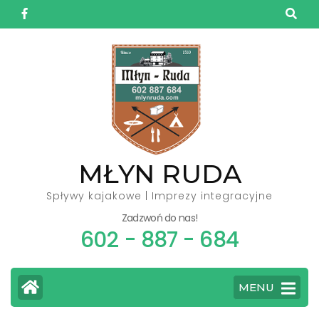
Skip
to
content
(Press
Enter)
MŁYN RUDA
Spływy kajakowe | Imprezy integracyjne
Zadzwoń do nas!
602 - 887 - 684
MENU