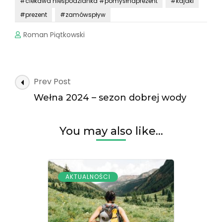
#ciekawa niespodzianka #pomysłnaprezent
#kajaki
#prezent
#zamówspływ
Roman Piątkowski
Post
Prev Post
Navigation
Wełna 2024 – sezon dobrej wody
You may also like...
AKTUALNOŚCI