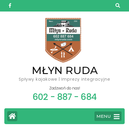
Skip
to
content
(Press
Enter)
MŁYN RUDA
Spływy kajakowe | Imprezy integracyjne
Zadzwoń do nas!
602 - 887 - 684
MENU