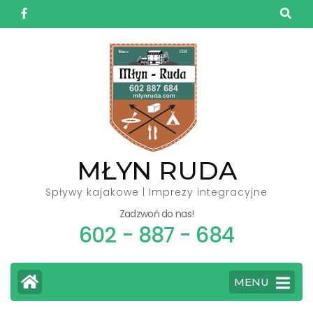
Skip
to
content
(Press
Enter)
MŁYN RUDA
Spływy kajakowe | Imprezy integracyjne
Zadzwoń do nas!
602 - 887 - 684
MENU