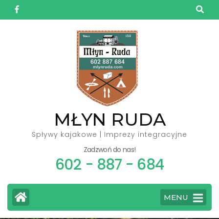
Skip
to
content
(Press
Enter)
MŁYN RUDA
Spływy kajakowe | Imprezy integracyjne
Zadzwoń do nas!
602 - 887 - 684
MENU