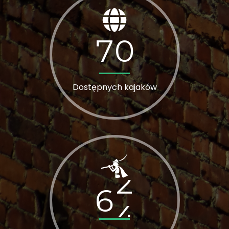
7
0
Dostępnych kajaków
6
4