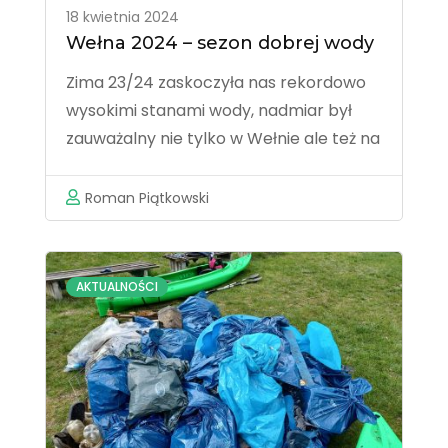
18 kwietnia 2024
Wełna 2024 – sezon dobrej wody
Zima 23/24 zaskoczyła nas rekordowo
wysokimi stanami wody, nadmiar był
zauważalny nie tylko w Wełnie ale też na
każdym niemalże urządzeniu wodnym,
od wystąpienie z brzegów jezior, po
Roman Piątkowski
przepełnienie całkiem już
zapomnianych przydrożnych rowów.
Widok z pozoru niezwykły, ale w
AKTUALNOŚCI
rzeczywistości całkiem „normalny” i
charakterystyczny …