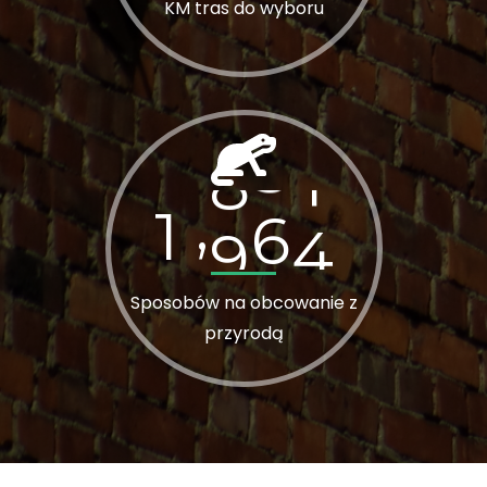
KM tras do wyboru
1
0
0
0
,
Sposobów na obcowanie z
przyrodą