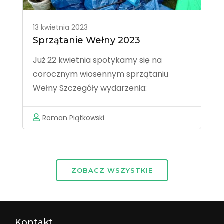
13 kwietnia 2023
Sprzątanie Wełny 2023
Już 22 kwietnia spotykamy się na
corocznym wiosennym sprzątaniu
Wełny Szczegóły wydarzenia:
https://www.facebook.com/events/855305635
locale=pl_PL Współorganizator :
Roman Piątkowski
Muzeum Młynarstwa i Wodnych
Urządzeń Przemysłu Wiejskiego w
Jaraczu
ZOBACZ WSZYSTKIE
Kontakt