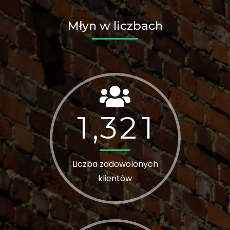
Młyn w liczbach
1
3
2
1
,
Liczba zadowolonych
klientów