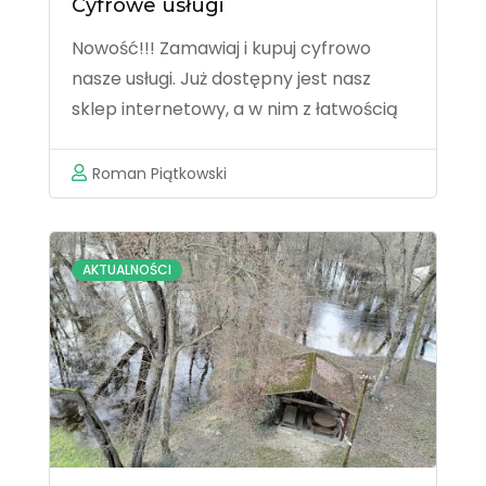
Cyfrowe usługi
Nowość!!! Zamawiaj i kupuj cyfrowo
nasze usługi. Już dostępny jest nasz
sklep internetowy, a w nim z łatwością
zamówisz bilet na spływ lub voucher
podarunkowy. Za wszystko wygodnie
Roman Piątkowski
zapłacisz w ulubiony przez Ciebie
sposób.
AKTUALNOŚCI