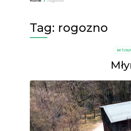
>
Home
rogozno
Tag:
rogozno
AKTUAL
Mły