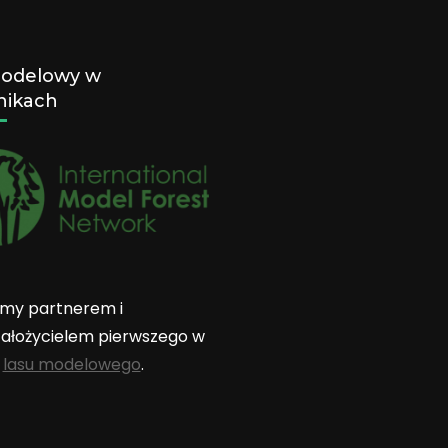
Modelowy w
nikach
my partnerem i
ałożycielem pierwszego w
e
lasu modelowego
.