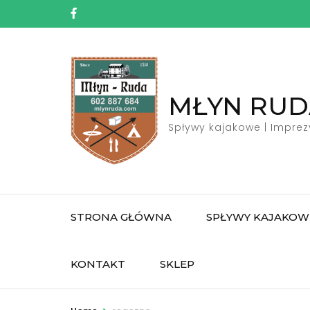
Skip
to
content
(Press
Enter)
MŁYN RUD
Spływy kajakowe | Imprez
STRONA GŁÓWNA
SPŁYWY KAJAKOW
KONTAKT
SKLEP